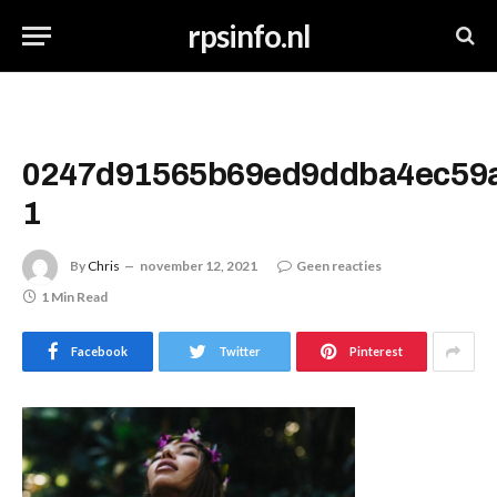
rpsinfo.nl
0247d91565b69ed9ddba4ec59
1
By
Chris
november 12, 2021
Geen reacties
1 Min Read
Facebook
Twitter
Pinterest