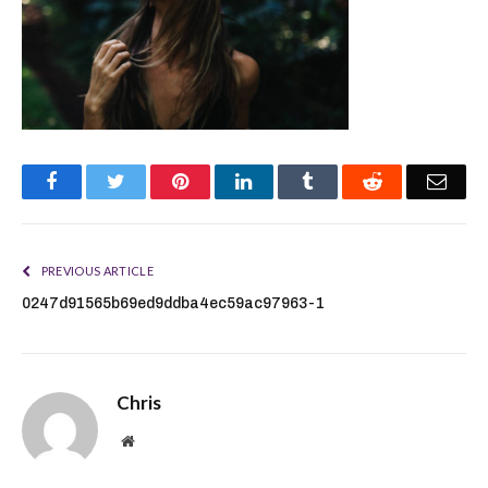
Facebook
Twitter
Pinterest
LinkedIn
Tumblr
Reddit
Emai
PREVIOUS ARTICLE
0247d91565b69ed9ddba4ec59ac97963-1
Chris
Website