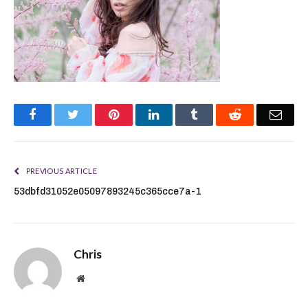
Facebook
Twitter
Pinterest
LinkedIn
Tumblr
Reddit
Emai
PREVIOUS ARTICLE
53dbfd31052e05097893245c365cce7a-1
Chris
Website