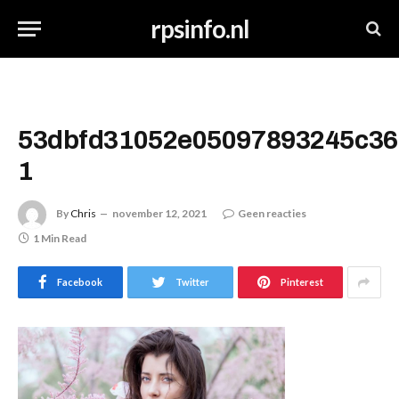
rpsinfo.nl
53dbfd31052e05097893245c36
1
By
Chris
november 12, 2021
Geen reacties
1 Min Read
Facebook
Twitter
Pinterest