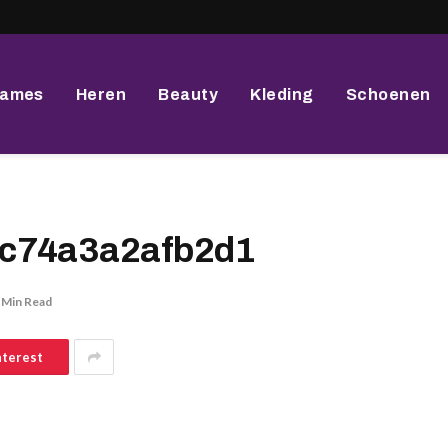
ames
Heren
Beauty
Kleding
Schoenen
cc74a3a2afb2d1
 Min Read
nterest