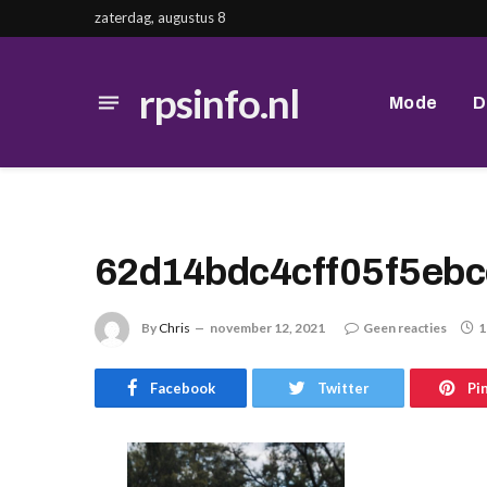
zaterdag, augustus 8
rpsinfo.nl
Mode
D
62d14bdc4cff05f5eb
By
Chris
november 12, 2021
Geen reacties
1
Facebook
Twitter
Pi