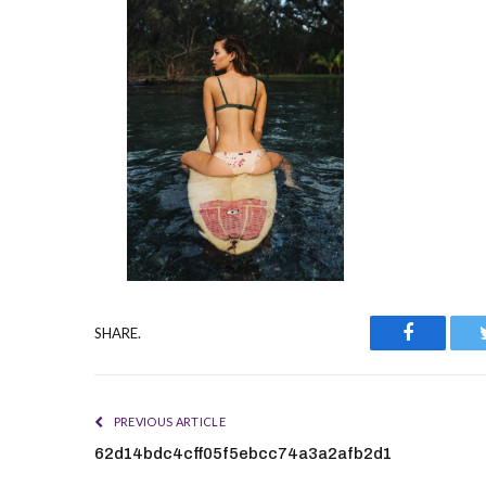
Faceboo
SHARE.
PREVIOUS ARTICLE
62d14bdc4cff05f5ebcc74a3a2afb2d1