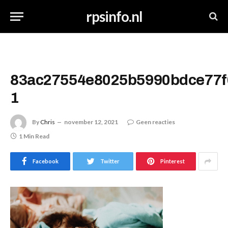
rpsinfo.nl
83ac27554e8025b5990bdce77f
1
By
Chris
november 12, 2021
Geen reacties
1 Min Read
Facebook
Twitter
Pinterest