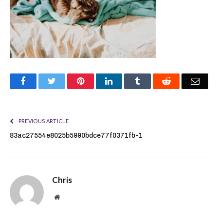
Facebook
Twitter
Pinterest
LinkedIn
Tumblr
Reddit
Emai
PREVIOUS ARTICLE
83ac27554e8025b5990bdce77f0371fb-1
Chris
Website