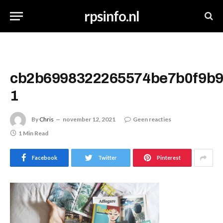
rpsinfo.nl
cb2b6998322265574be7b0f9b9
1
By
Chris
november 12, 2021
Geen reacties
1 Min Read
Facebook
Twitter
Pinterest