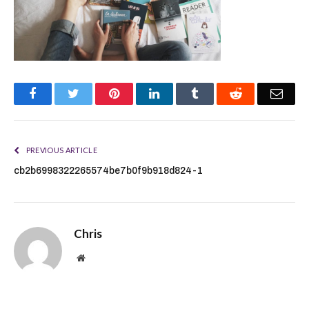
Facebook
Twitter
Pinterest
LinkedIn
Tumblr
Reddit
Emai
PREVIOUS ARTICLE
cb2b6998322265574be7b0f9b918d824-1
Chris
Website