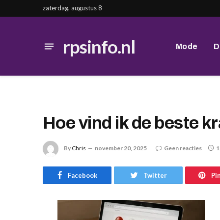
zaterdag, augustus 8
rpsinfo.nl
Mode
D
Hoe vind ik de beste k
By
Chris
november 20, 2025
Geen reacties
1
Facebook
Twitter
Pi